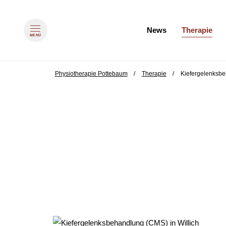
Navigation überspringen
News
Therapie
MENÜ
zum Inhalt springen
Physiotherapie Pottebaum
Therapie
Kiefergelenksb