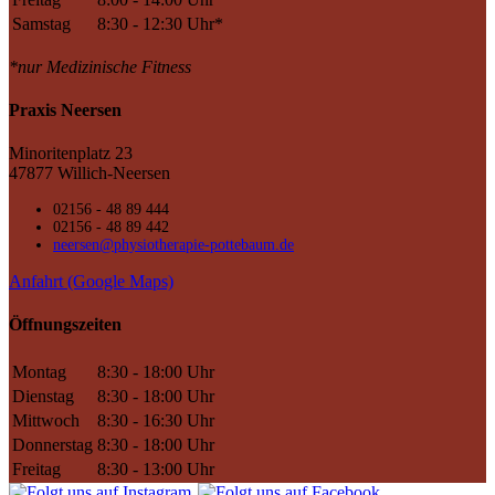
Samstag
8:30 - 12:30 Uhr*
*nur Medizinische Fitness
Praxis Neersen
Minoritenplatz 23
47877 Willich-Neersen
02156 - 48 89 444
02156 - 48 89 442
neersen@physiotherapie-pottebaum.de
Anfahrt (Google Maps)
Öffnungszeiten
Montag
8:30 - 18:00 Uhr
Dienstag
8:30 - 18:00 Uhr
Mittwoch
8:30 - 16:30 Uhr
Donnerstag
8:30 - 18:00 Uhr
Freitag
8:30 - 13:00 Uhr