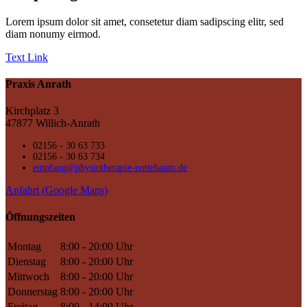
Lorem ipsum dolor sit amet, consetetur diam sadipscing elitr, sed
diam nonumy eirmod.
Text Link
Praxis Anrath
Kirchplatz 3
47877 Willich-Anrath
02156 - 30 63 733
02156 - 30 63 734
empfang@physiotherapie-pottebaum.de
Anfahrt (Google Maps)
Öffnungszeiten
Montag
8:00 - 20:00 Uhr
Dienstag
8:00 - 20:00 Uhr
Mittwoch
8:00 - 20:00 Uhr
Donnerstag
8:00 - 20:00 Uhr
Freitag
8:00 - 14:00 Uhr