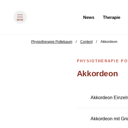
Navigation überspringen
News
Therapie
MENÜ
zum Inhalt springen
zum
Physiotherapie Pottebaum
Content
Akkordeon
PHYSIOTHERAPIE P
Akkordeon
Akkordeon Einzeln
Akkordeon mit Grid